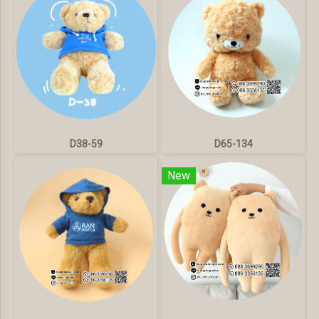
D38-59
D65-134
New