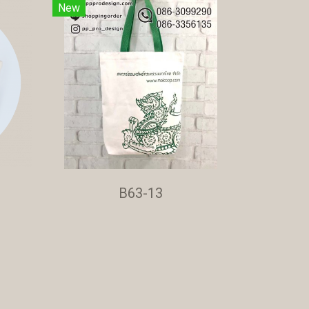
New
B63-13