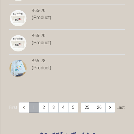
B65-70
(Product)
B65-70
(Product)
B65-78
(Product)
…
First
1
2
3
4
5
25
26
Last