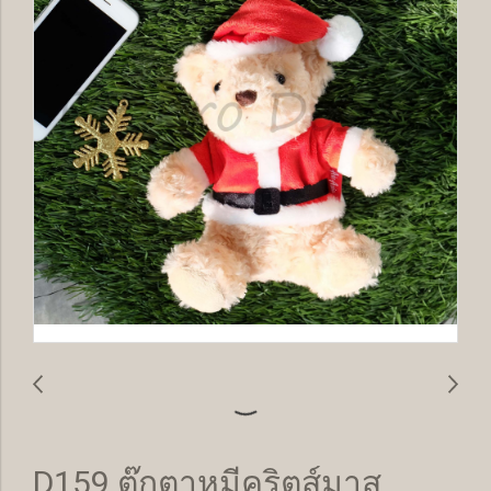
D159 ตุ๊กตาหมีคริตส์มาส