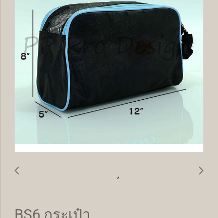
BS6 กระเป๋า