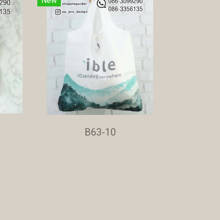
New
B63-10