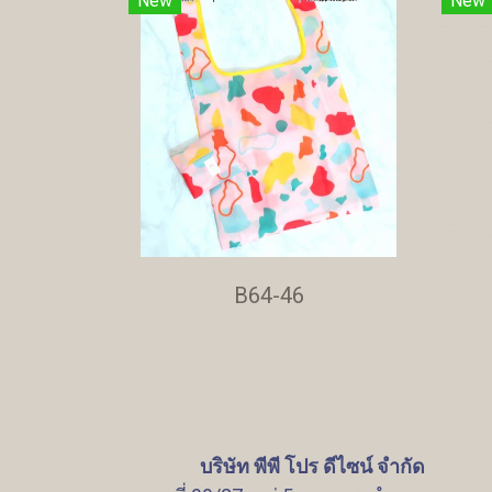
New
New
B64-46
บริษัท พีพี โปร ดีไซน์ จำกัด