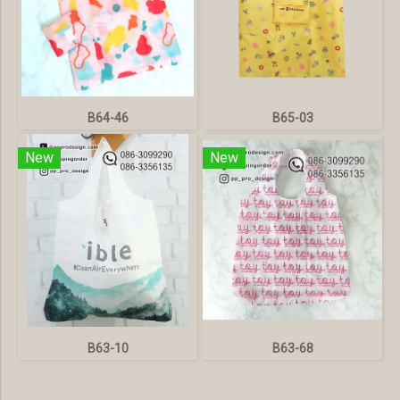
B64-46
B65-03
New
New
B63-10
B63-68