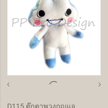
D115 ตุ๊กตาพวงกุญแจ