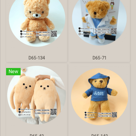
D65-134
D65-71
New