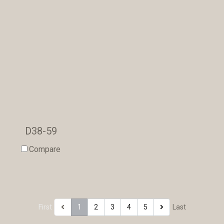
D38-59
Compare
First
1
2
3
4
5
Last