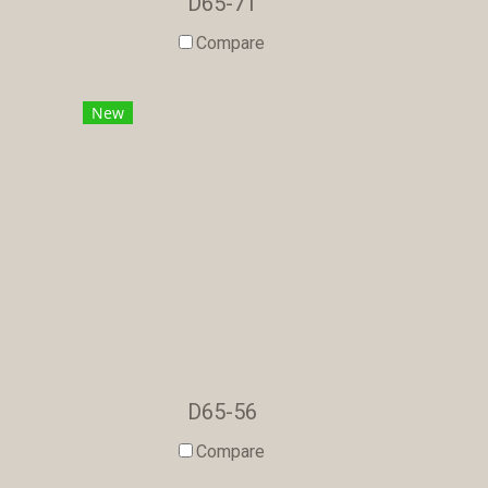
D65-71
Compare
New
D65-56
Compare