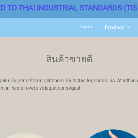
ED TO THAI INDUSTRIAL STANDARDS (TIS 
Home
Product
สินค้าขายดี
ulatu. Eu per ceteros platonem. Ea dictas legendos ius. At adhuc 
 in, has ei everti volutpat consequat.