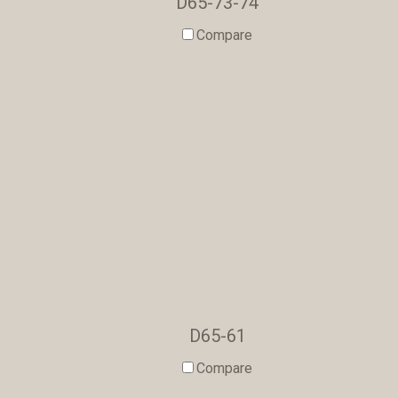
D65-73-74
Compare
D65-61
Compare