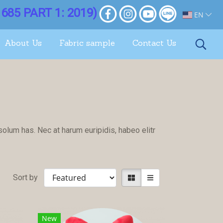
685 PART 1: 2019)
EN
About Us
Fabric sample
Contact Us
solum has. Nec at harum euripidis, habeo elitr
Sort by
New