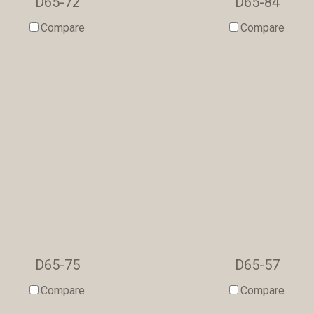
D65-72
D65-84
Compare
Compare
D65-75
D65-57
Compare
Compare