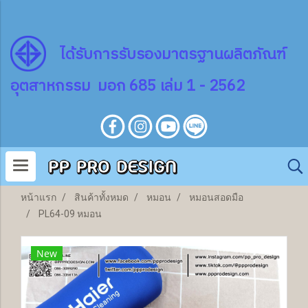
ไ
ด้
รับการรับรองมาตรฐานผลิตภัณฑ์
อุตสาหกรรม มอก 685 เล่ม 1 - 2562
หน้าแรก
สินค้าทั้งหมด
หมอน
หมอนสอดมือ
PL64-09 หมอน
New