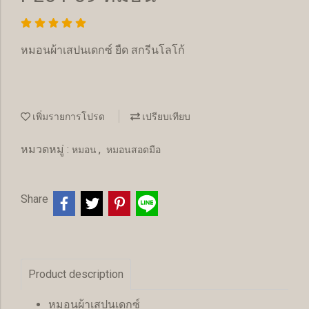
หมอนผ้าเสปนเดกซ์ ยืด สกรีนโลโก้
เพิ่มรายการโปรด
เปรียบเทียบ
หมวดหมู่ :
,
หมอน
หมอนสอดมือ
Share
Product description
หมอนผ้าเสปนเดกซ์