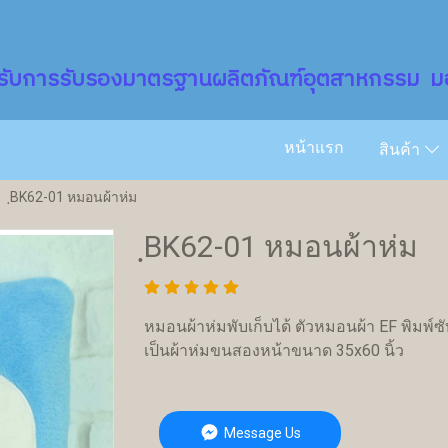
รับการรับรองมาตรฐานผลิตภัณฑ์อุตสาหกรรม มอ
หน้าแรก
สินค้า
ฺBK62-01 หมอนผ้าห่ม
ฺBK62-01 หมอนผ้าห่ม
หมอนผ้าห่มพับเก็บได้ ตัวหมอนผ้า EF พิมพ์ซ
เป็นผ้าห่มขนสองหน้าขนาด 35x60 นิ้ว
Message Us