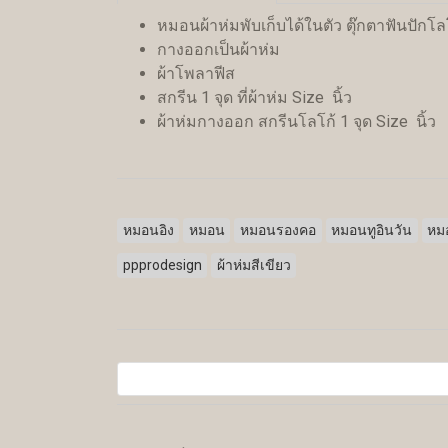
หมอนผ้าห่มพับเก็บได้ในตัว ตุ๊กตาฟันปักโล
กางออกเป็นผ้าห่ม
ผ้าโพลาฟีส
สกรีน 1 จุด ที่ผ้าห่ม Size นิ้ว
ผ้าห่มกางออก สกรีนโลโก้ 1 จุด Size นิ้ว
หมอนอิง
หมอน
หมอนรองคอ
หมอนทูอินวัน
หมอ
ppprodesign
ผ้าห่มสีเขียว