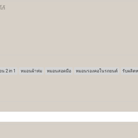
โก้
น 2 in 1
หมอนผ้าห่ม
หมอนสอดมือ
หมอนรองคอในรถยนต์
รับผลิต