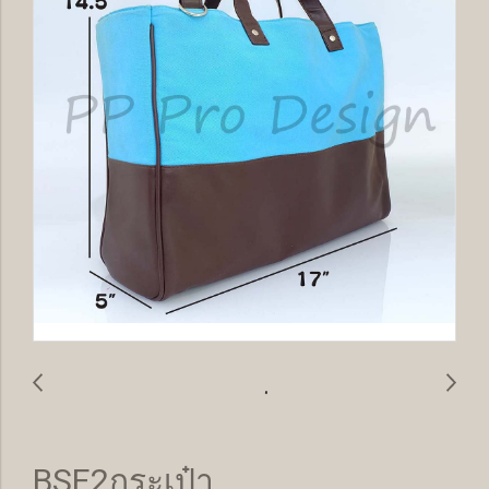
BSE2กระเป๋า