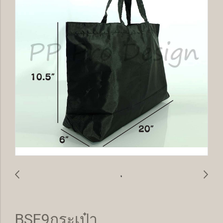
BSE9กระเป๋า