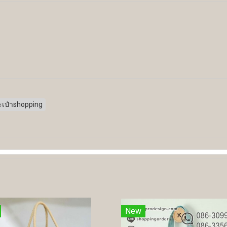
ะเป๋าshopping
New