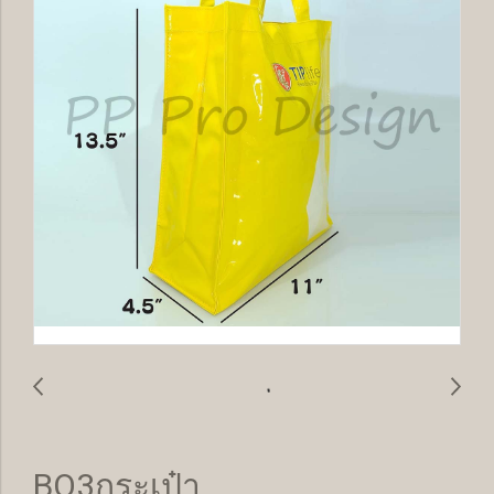
BO3กระเป๋า