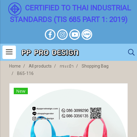
CERTIFIED TO THAI INDUSTRIAL
STANDARDS (TIS 685 PART 1: 2019)
Home
All products
กระเป๋า
Shopping Bag
B65-116
New