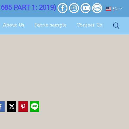
685 PART 1: 2019)
EN
About Us
Fabric sample
Contact Us