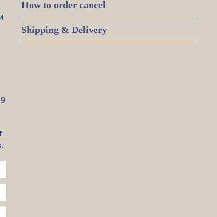
How to order cancel
M
Shipping & Delivery
ig
f
.