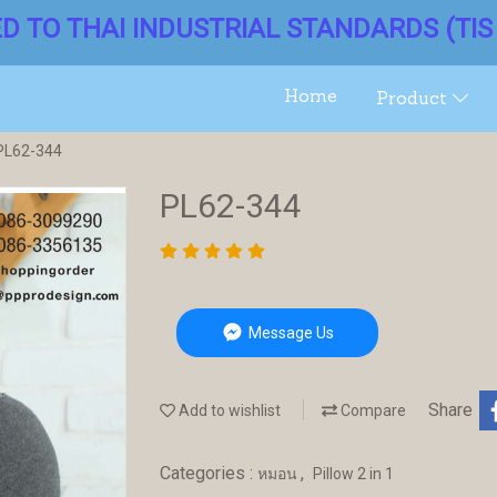
ED TO THAI INDUSTRIAL STANDARDS (TIS 
Home
Product
PL62-344
PL62-344
Message Us
Share
Add to wishlist
Compare
Categories :
,
หมอน
Pillow 2 in 1