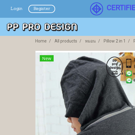
CERTIFI
Login
Register
Home
All products
หมอน
Pillow 2 in 1
New