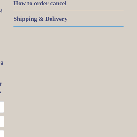
How to order cancel
M
Shipping & Delivery
ig
f
.