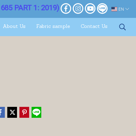
685 PART 1: 2019)
EN
About Us
Fabric sample
Contact Us