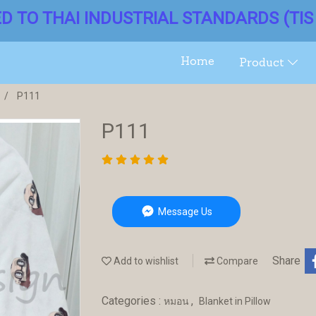
ED TO THAI INDUSTRIAL STANDARDS (TIS 
Home
Product
P111
P111
Message Us
Share
Add to wishlist
Compare
Categories :
,
หมอน
Blanket in Pillow