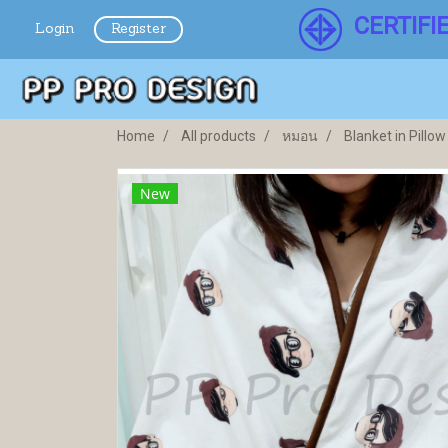
CERTIFI
Login
Register
Home
All products
หมอน
Blanket in Pillow
New