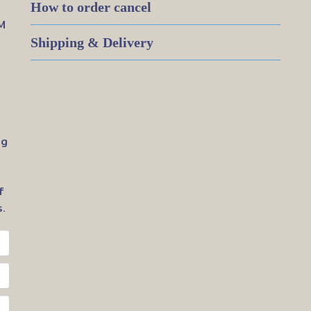
How to order cancel
M
Shipping & Delivery
ig
f
.