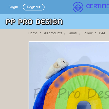
CERTIFI
Login
Register
Home
All products
หมอน
Pillow
P44