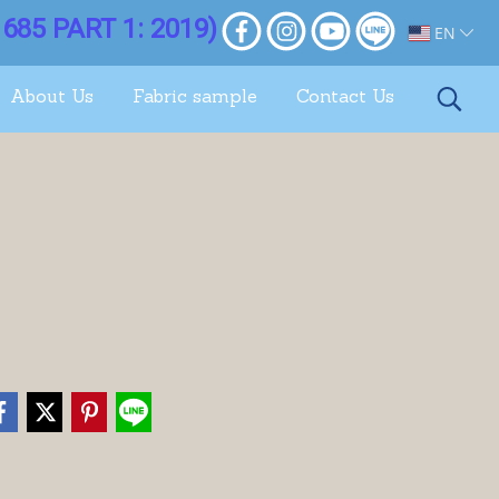
685 PART 1: 2019)
EN
About Us
Fabric sample
Contact Us