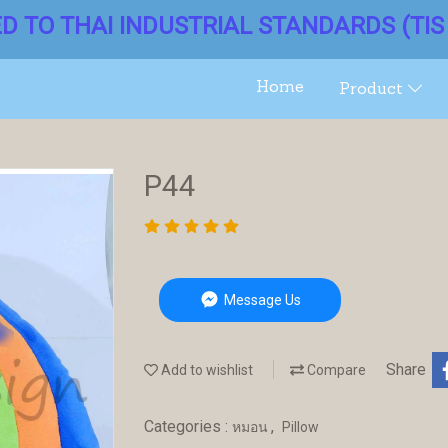
ED TO THAI INDUSTRIAL STANDARDS (TIS 
Home
Product
P44
Message Us
Share
Add to wishlist
Compare
Categories :
,
หมอน
Pillow