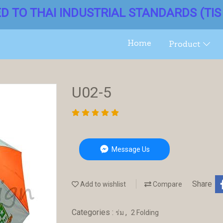
ED TO THAI INDUSTRIAL STANDARDS (TIS 
Home
Product
U02-5
Message Us
Share
Add to wishlist
Compare
Categories :
,
ร่ม
2 Folding