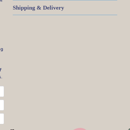
M
Shipping & Delivery
ig
f
.