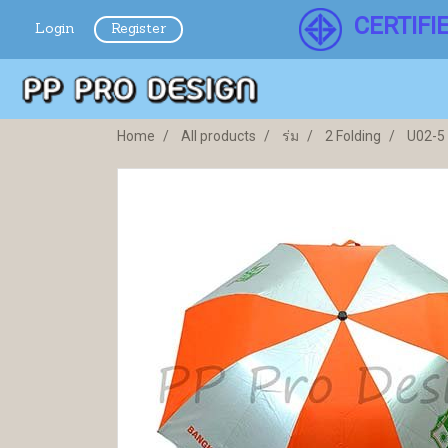
CERTIFI
Login
Register
Home
All products
ร่ม
2 Folding
U02-5