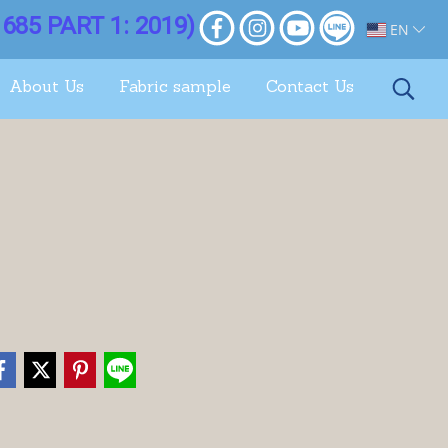
685 PART 1: 2019)
EN
About Us
Fabric sample
Contact Us