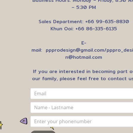
Business Hours: Monday – Friday, 8:30 A
– 5:30 PM
Sales Department: +66 99-635-8830
Khun Ooi: +66 86-335-6135
E-
mail:
ppprodesign@gmail.com
/
pppro_des
n@hotmail.com
If you are interested in becoming part o
our family, please feel free to contact us