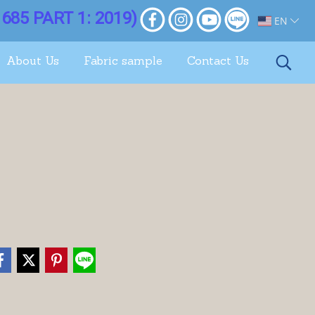
685 PART 1: 2019)
EN
About Us
Fabric sample
Contact Us