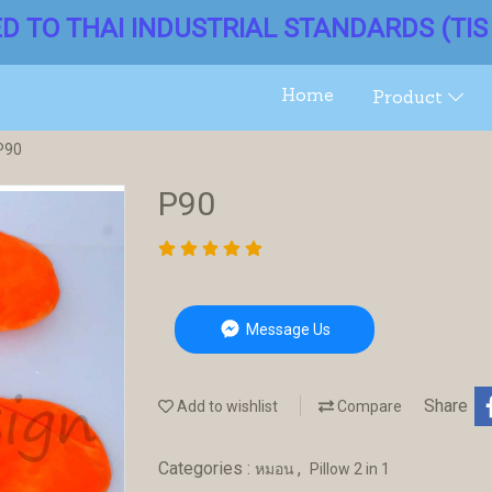
ED TO THAI INDUSTRIAL STANDARDS (TIS 
Home
Product
P90
P90
Message Us
Share
Add to wishlist
Compare
Categories :
,
หมอน
Pillow 2 in 1