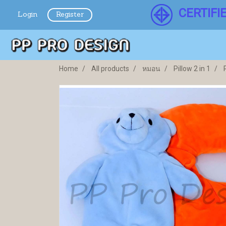
CERTIFI
Login
Register
Home
All products
หมอน
Pillow 2 in 1