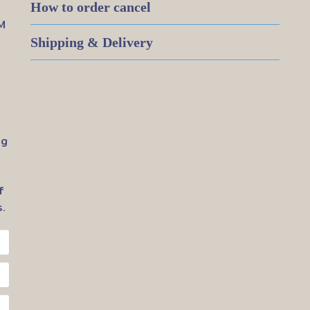
How to order cancel
M
Shipping & Delivery
ig
f
.