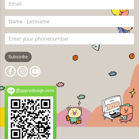
Subscribe
@ppprodesign.com