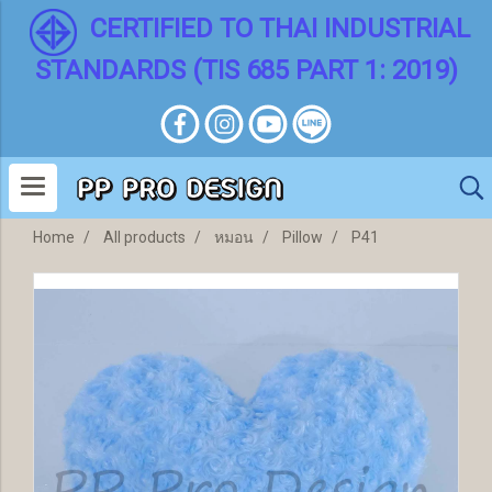
CERTIFIED TO THAI INDUSTRIAL
STANDARDS (TIS 685 PART 1: 2019)
Home
All products
หมอน
Pillow
P41