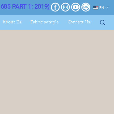
685 PART 1: 2019)
EN
About Us
Fabric sample
Contact Us